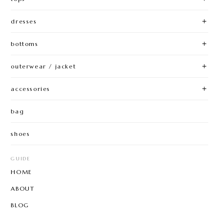
dresses
bottoms
outerwear / jacket
accessories
bag
shoes
GUIDE
HOME
ABOUT
BLOG