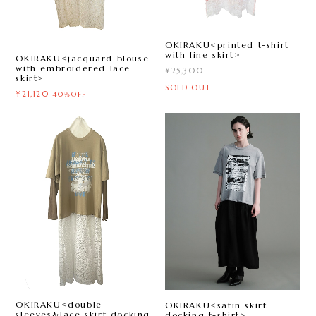
OKIRAKU<printed t-shirt
with line skirt>
OKIRAKU<jacquard blouse
with embroidered lace
¥25,300
skirt>
SOLD OUT
¥21,120
40%OFF
OKIRAKU<double
OKIRAKU<satin skirt
sleeves&lace skirt docking
docking t-shirt>