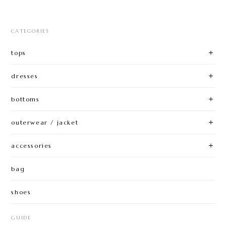
CATEGORIES
tops
dresses
bottoms
outerwear / jacket
accessories
bag
shoes
GUIDE