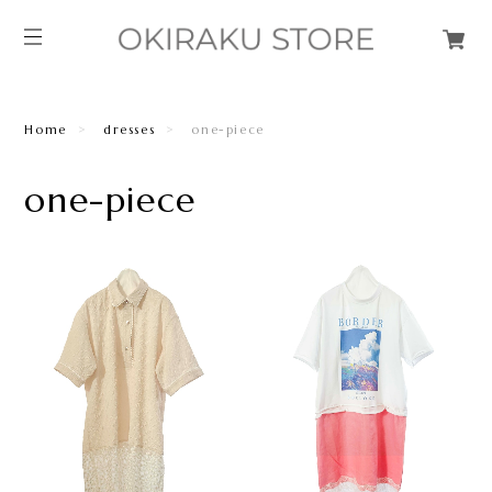
Home
dresses
one-piece
one-piece