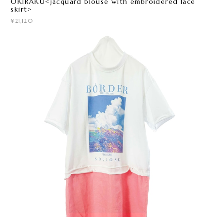
OKIRAKU<jacquard blouse with embroidered lace
skirt>
¥21,120