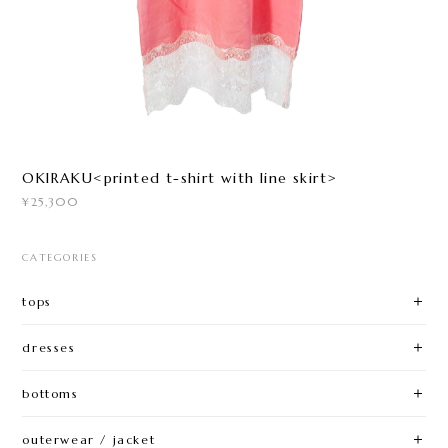
OKIRAKU<printed t-shirt with line skirt>
¥25,300
CATEGORIES
tops
dresses
bottoms
outerwear / jacket