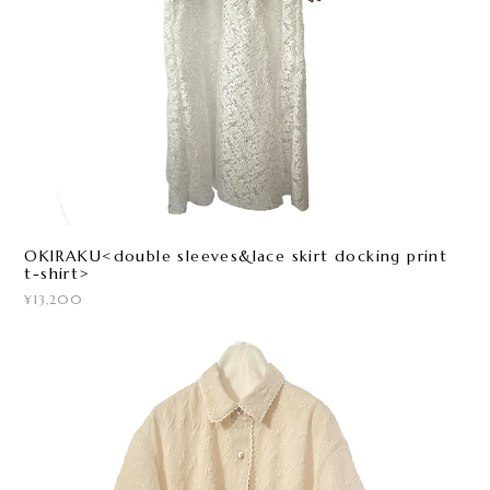
OKIRAKU<double sleeves&lace skirt docking print
t-shirt>
¥13,200