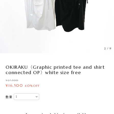
2
/
9
OKIRAKU〈Graphic printed tee and shirt
connected OP〉white size free
¥27,500
¥16,500
40%OFF
数量